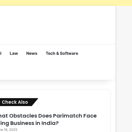
l
Law
News
Tech & Software
Close
Check Also
at Obstacles Does Parimatch Face
ing Business in India?
ne 16, 2025