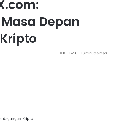
X.com:
 Masa Depan
Kripto
0
426
6 minutes read